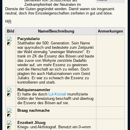
bemerken von Schuschinus als
Zeitkampfeinheit der Neutralen im
Dienste der Guten gegründet worden. Damit waren sie insgesamt
neutral, doch ihre Einzeleigenschaften zerfielen in gut und böse.
hfjfj
Bild
Name/Beschreibung
Anmerkungen
Pacystulario
Statthalter der 500. Generation. Sein Name
war quyrxulisch und bedeutete zum Zeitpunkt
der Wahl einmalig "uneiniger Wahnsinn". Er
trank im ZK die Essenz des Bösen und baute
das zuvor von Wohyrie zerstörte DadaNo
wieder auf, um mehr Essenz zu gewinnen
und die Herrschaft an sich zu reißen. Doch
plagten ihn auch Halluzinationen vom Geist
Juliaks. Er war zu schwach die Essenz zu
kontrollieren und starb.
Reliquiensammler
Er hatte die durch
Lul-Kristall
mumifizierte
Göttin der Verwüstung beschafft und übertrug
die Essenz des Bösen auf sie.
Braag nachmache
Enzebeit Jiluug
Kriegs- und Aktfotograf. Benutzt ein 0-∞mm