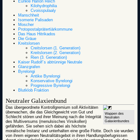
Eunkle Harion Reich
Kilohydrophilia
Cvoisspulaaly
Manschheit
Isomerie Palisaden
Moscher
Protopostalprätertiärkommune
Das Haus Hitrikados
Die Gräue
Kreitslorsen
Creitslorsen (1. Generation)
Kreitslorsen (2. Generation)
Rien (3. Generation)
Kaiser Rudolf´s abtrünnige Neutrale
Glanzgrafen
Byrelongi
Antike Byrelongi
Konservative Byrelongi
Progressive Byrelongi
Blutklob Fraktion
Neutraler Galaxienbund
Das übergeordnete Kontrollgremium soll Aktivitäten
überwachen, die das Gleichgewicht von Gut und
Wappen des
Schlecht stören und ihrer Meinung nach die Integrität
Neutralen
des Multiversums (menulsisches Virsikollen)
Galaxienbundes
gefährden. Sie sehen sich dabei als höchste
moralische Instanz und unterhalten eine große Flotte. Doch sie wurden
von ihrem eigenen Neutralitätsgebot in ihren Handlungsbefugnissen