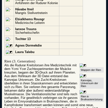
Anführerin der Rudurer Kolonie
Hávabe Itreil
Mangris Stellvertreterin
Ebialkhems Rousgr
Medizinische Leiterin
Ianxoe Truuns
Sicherheitschefin
Tochter 13
Agnes Dormekdie
Laura Talebu
Rien (3. Generation)
Als die Rudurar Kreitslorsen ihre Medizintechnik mit
dem Ycmi Ycer Zuchtexperimenten der Msäcke
Wappen der Rien
kreuzten, begann der 3D-Druck auf ihrem Planeten.
Aus dem Hohlraum der 3D Datei entstand das
Kanvejas Universum. Die Zucht-Kreitslorsen
Kanvejas,
überlebten in ihren Stasiskammern und entwickleten
Universum der
Rien
sich zu Rien. Sie verloren ihre gesamte Panzerung,
bekamen dafür aber äußerst widerstandsfähige
Muskelmasse. Die Ventilationslöcher sind teils noch
Rien in
vorhanden. Für gewöhnlich verbringen sie ihr ganzes
Brutkastenrüstung
Leben im Emryonalstadium in Brutmaschinen, die in
Kampfroboter transformiert werden können und somit eine neue,