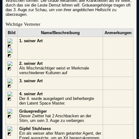
Wünschen formen. Die Gräue reklamiert alle Krankheiten als ihr Werk,
durch das sie die Leute Demut lehren will. Gräueangehörige tragen oft
das 3. Auge zur Schau, um von ihrer angeblichen Hellsicht zu
überzeugen.
Wichtige Vertreter
Bild
Name/Beschreibung
Anmerkungen
1. seiner Art
2. seiner Art
Als Mischmächtiger weist er Merkmale
verschiedener Kulturen auf
3. seiner Art
4. seiner Art
Der 4. wurde ausgelagert und beherbergte
den Latent Space Master.
Gräueprediger
Dieser Zwitter hat 2 Arschbacken an der
Stirn, um sein 3. Auge zu verbergen.
Gipfel Stuhlsess
Ein als weiser alter Mann getarnter Agent, der
Engel ausnutzte, um an Xit heranzukommen.