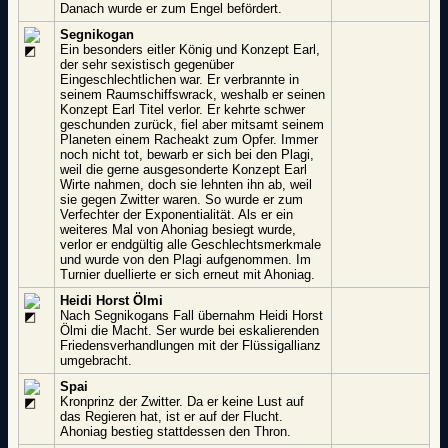
Danach wurde er zum Engel befördert.
Segnikogan
Ein besonders eitler König und Konzept Earl,
der sehr sexistisch gegenüber
Eingeschlechtlichen war. Er verbrannte in
seinem Raumschiffswrack, weshalb er seinen
Konzept Earl Titel verlor. Er kehrte schwer
geschunden zurück, fiel aber mitsamt seinem
Planeten einem Racheakt zum Opfer. Immer
noch nicht tot, bewarb er sich bei den Plagi,
weil die gerne ausgesonderte Konzept Earl
Wirte nahmen, doch sie lehnten ihn ab, weil
sie gegen Zwitter waren. So wurde er zum
Verfechter der Exponentialität. Als er ein
weiteres Mal von Ahoniag besiegt wurde,
verlor er endgültig alle Geschlechtsmerkmale
und wurde von den Plagi aufgenommen. Im
Turnier duellierte er sich erneut mit Ahoniag.
Heidi Horst Ölmi
Nach Segnikogans Fall übernahm Heidi Horst
Ölmi die Macht. Ser wurde bei eskalierenden
Friedensverhandlungen mit der Flüssigallianz
umgebracht.
Spai
Kronprinz der Zwitter. Da er keine Lust auf
das Regieren hat, ist er auf der Flucht.
Ahoniag bestieg stattdessen den Thron.