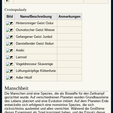
Cvoisspulaaly
Bild
Name/Beschreibung
Anmerkungen
Hintersinniger Geist Oulur
Osmotischer Geist Wresei
Gefangener Geist Junbol
Darstellender Geist Ibidun
Areiki
Laimod
Vogeldresseur Skavenige
Lüftungsköpfige Klötenfurie
Adler Hitolf
Manschheit
Die Manschen sind eine Spezies, die als Biowaffe für den Zeitkampf
gezüchtet wurde. Auf verschiednenen Planeten wurden Grundbausteine
des Lebens platziert und eine Evolution initiiert. Auf dem Planeten Erde
entwickelte sich erfolgreich eine monströse Spezies, die sich
rücksichtslos ausbreitet und alles vernichtet. Während die Großhirne
dieses Experiment als Spiel konzipiert haben, und der Einsatz dieser