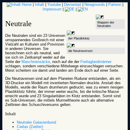
Home
|
Inhalt
|
Youtube
|
Deviantart
|
Newgrounds
|
Patreon
|
Impressum
|
|
Neutrale
Wappen der
Neutralen
Die Neutralen sind ein 23 Universen
der Plastikklotz
umspannendes Großreich mit einer
Vielzahl an Kulturen und Provinzen
in anderen Universen. Sie
die Neutraversen
bezeichnen sich als neutral, weil
sie sich im Zeitkampf weder auf die
Seite der
Maschinensäcke
, noch auf die der
Freitaglandmänner
schlagen, sondern verschiedene Mittelwege einzuschlagen versuchen.
Meist scheitern sie damit und landen am Ende doch auf einer Seite.
Die Neutraversen sind auf dem Planeten Rudurar entstanden, als ein
3D-Drucker ein Modell mit invertierten Normalen druckte. Anstatt des
Modells, wurde der Raum drumherum gedruckt, was zu einem riesigen
Plastikklotz führte, der immer weiter wuchs, bis die kritische Masse
erreicht wurde und 23 Singularitäten im Klotz entstanden. Somit sind
es Sub-Universen, die mittels Murmeltheorie auch als alternative
Zeitlinien des Schuschiversums gelten.
Inhalt
Neutraler Galaxienbund
Cwitas (Zwitter)