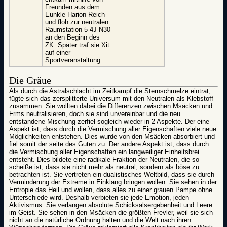
Freunden aus dem
Eunkle Harion Reich
und floh zur neutralen
Raumstation 5-4J-N30
an den Beginn des
ZK. Später traf sie Xit
auf einer
Sportveranstaltung.
Die Gräue
Als durch die Astralschlacht im Zeitkampf die Sternschmelze eintrat,
fügte sich das zersplitterte Universum mit den Neutralen als Klebstoff
zusammen. Sie wollten dabei die Differenzen zwischen Msäcken und
Frms neutralisieren, doch sie sind unvereinbar und die neu
entstandene Mischung zerfiel sogleich wieder in 2 Aspekte. Der eine
Aspekt ist, dass durch die Vermischung aller Eigenschaften viele neue
Möglichkeiten entstehen. Dies wurde von den Msäcken absorbiert und
fiel somit der seite des Guten zu. Der andere Aspekt ist, dass durch
die Vermischung aller Eigenschaften ein langweiliger Einheitsbrei
entsteht. Dies bildete eine radikale Fraktion der Neutralen, die so
scheiße ist, dass sie nicht mehr als neutral, sondern als böse zu
betrachten ist. Sie vertreten ein dualistisches Weltbild, dass sie durch
Verminderung der Extreme in Einklang bringen wollen. Sie sehen in der
Entropie das Heil und wollen, dass alles zu einer grauen Pampe ohne
Unterschiede wird. Deshalb verbieten sie jede Emotion, jeden
Aktivismus. Sie verlangen absolute Schicksalsergebenheit und Leere
im Geist. Sie sehen in den Msäcken die größten Frevler, weil sie sich
nicht an die natürliche Ordnung halten und die Welt nach ihren