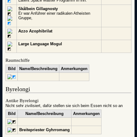
Latent Space Master Programm in ihn.
Skålbein Gillagnosty
Er war Anführer einer radikalen Atheisten
Gruppe,
Azzo Azophibrilat
Large Language Mogul
Raumschiffe
Bild
Name/Beschreibung
Anmerkungen
Byrelongi
Antike Byrelongi
Nicht sehr zivilisiert, dafür stellen sie sich beim Essen nicht so an
Bild
Name/Beschreibung
Anmerkungen
Breitepriester Gyhrromang