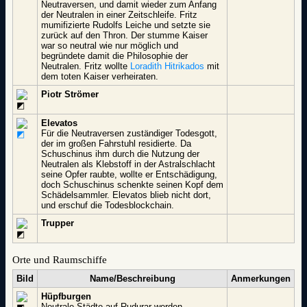
Neutraversen, und damit wieder zum Anfang
der Neutralen in einer Zeitschleife. Fritz
mumifizierte Rudolfs Leiche und setzte sie
zurück auf den Thron. Der stumme Kaiser
war so neutral wie nur möglich und
begründete damit die Philosophie der
Neutralen. Fritz wollte
Loradith Hitrikados
mit
dem toten Kaiser verheiraten.
Piotr Strömer
Elevatos
Für die Neutraversen zuständiger Todesgott,
der im großen Fahrstuhl residierte. Da
Schuschinus ihm durch die Nutzung der
Neutralen als Klebstoff in der Astralschlacht
seine Opfer raubte, wollte er Entschädigung,
doch Schuschinus schenkte seinen Kopf dem
Schädelsammler. Elevatos blieb nicht dort,
und erschuf die Todesblockchain.
Trupper
Orte und Raumschiffe
Bild
Name/Beschreibung
Anmerkungen
Hüpfburgen
Neutrale Städte auf Rudurar werden