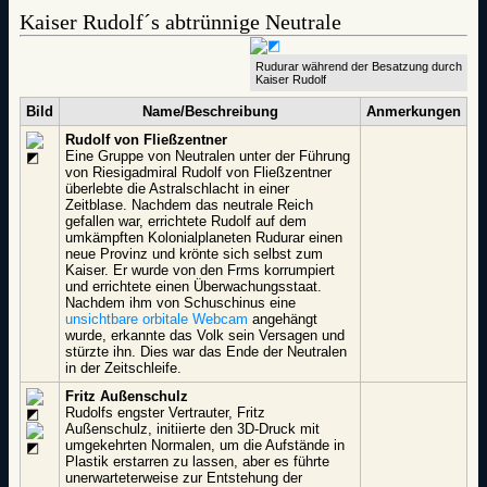
Kaiser Rudolf´s abtrünnige Neutrale
Rudurar während der Besatzung durch
Kaiser Rudolf
Bild
Name/Beschreibung
Anmerkungen
Rudolf von Fließzentner
Eine Gruppe von Neutralen unter der Führung
von Riesigadmiral Rudolf von Fließzentner
überlebte die Astralschlacht in einer
Zeitblase. Nachdem das neutrale Reich
gefallen war, errichtete Rudolf auf dem
umkämpften Kolonialplaneten Rudurar einen
neue Provinz und krönte sich selbst zum
Kaiser. Er wurde von den Frms korrumpiert
und errichtete einen Überwachungsstaat.
Nachdem ihm von Schuschinus eine
unsichtbare orbitale Webcam
angehängt
wurde, erkannte das Volk sein Versagen und
stürzte ihn. Dies war das Ende der Neutralen
in der Zeitschleife.
Fritz Außenschulz
Rudolfs engster Vertrauter, Fritz
Außenschulz, initiierte den 3D-Druck mit
umgekehrten Normalen, um die Aufstände in
Plastik erstarren zu lassen, aber es führte
unerwarteterweise zur Entstehung der