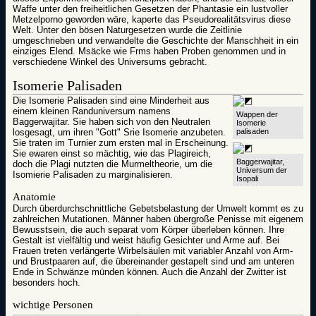
Waffe unter den freiheitlichen Gesetzen der Phantasie ein lustvoller
Metzelporno geworden wäre, kaperte das Pseudorealitätsvirus diese
Welt. Unter den bösen Naturgesetzen wurde die Zeitlinie
umgeschrieben und verwandelte die Geschichte der Manschheit in ein
einziges Elend. Msäcke wie Frms haben Proben genommen und in
verschiedene Winkel des Universums gebracht.
Isomerie Palisaden
Die Isomerie Palisaden sind eine Minderheit aus
einem kleinen Randuniversum namens
Wappen der
Baggerwajitar. Sie haben sich von den Neutralen
Isomerie
losgesagt, um ihren "Gott" Srie Isomerie anzubeten.
palisaden
Sie traten im Turnier zum ersten mal in Erscheinung.
Sie ewaren einst so mächtig, wie das Plagireich,
Baggerwajitar,
doch die Plagi nutzten die Murmeltheorie, um die
Universum der
Isomierie Palisaden zu marginalisieren.
Isopali
Anatomie
Durch überdurchschnittliche Gebetsbelastung der Umwelt kommt es zu
zahlreichen Mutationen. Männer haben übergroße Penisse mit eigenem
Bewusstsein, die auch separat vom Körper überleben können. Ihre
Gestalt ist vielfältig und weist häufig Gesichter und Arme auf. Bei
Frauen treten verlängerte Wirbelsäulen mit variabler Anzahl von Arm-
und Brustpaaren auf, die übereinander gestapelt sind und am unteren
Ende in Schwänze münden können. Auch die Anzahl der Zwitter ist
besonders hoch.
wichtige Personen