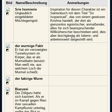
Bild
Name/Beschreibung
Anmerkungen
Srie Isomierie
Inspiration für diesen Charakter ist ein
Unglaublich
Sektenbuch mit dem Titel "Sri
eingebildeter
Isopanisad", das von einem gewissen
Möchtegerngott.
Krishna handelt, der dort als
grenzenlos egoistischer, anmaßender,
alles für sich beanspruchender
Willkürherscher beschrieben wird, dies
aber durchgängig als lobens- und
anbetenswert dargestellt wird.
der wurmige Fakir
Er hat ein verzweigtes
Tunnelsystem im
Körper, das er als
Murmelbahn benutzt.
Man weiß nie, aus
welchem Loch die
Murmel schießt.
der fakirige Wurm
Biazuesi
Der Zöliguru hatte
sich kastriert. Als er
im Kampf gegen Rien
ihrer sexuellen
Kampfkunst unterlag,
wollte das Blut in