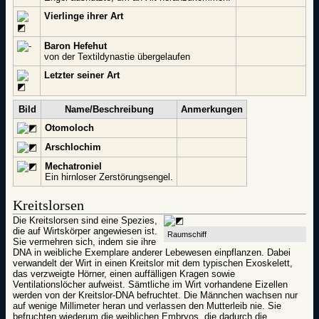
Vierlinge ihrer Art
Baron Hefehut
von der Textildynastie übergelaufen
Letzter seiner Art
Bild
Name/Beschreibung
Anmerkungen
Otomoloch
Arschlochim
Mechatroniel
Ein hirnloser Zerstörungsengel.
Kreitslorsen
Die Kreitslorsen sind eine Spezies,
die auf Wirtskörper angewiesen ist.
Raumschiff
Sie vermehren sich, indem sie ihre
DNA in weibliche Exemplare anderer Lebewesen einpflanzen. Dabei
verwandelt der Wirt in einen Kreitslor mit dem typischen Exoskelett,
das verzweigte Hörner, einen auffälligen Kragen sowie
Ventilationslöcher aufweist. Sämtliche im Wirt vorhandene Eizellen
werden von der Kreitslor-DNA befruchtet. Die Männchen wachsen nur
auf wenige Millimeter heran und verlassen den Mutterleib nie. Sie
befruchten wiederum die weiblichen Embryos, die dadurch die