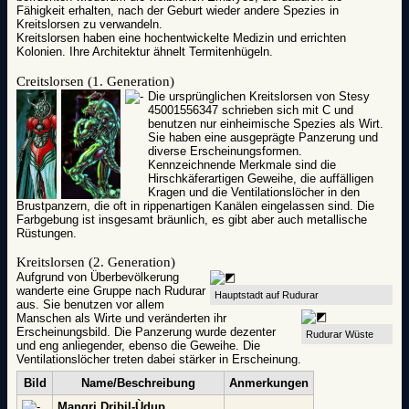
Fähigkeit erhalten, nach der Geburt wieder andere Spezies in
Kreitslorsen zu verwandeln.
Kreitslorsen haben eine hochentwickelte Medizin und errichten
Kolonien. Ihre Architektur ähnelt Termitenhügeln.
Creitslorsen (1. Generation)
Die ursprünglichen Kreitslorsen von Stesy
45001556347 schrieben sich mit C und
benutzen nur einheimische Spezies als Wirt.
Sie haben eine ausgeprägte Panzerung und
diverse Erscheinungsformen.
Kennzeichnende Merkmale sind die
Hirschkäferartigen Geweihe, die auffälligen
Kragen und die Ventilationslöcher in den
Brustpanzern, die oft in rippenartigen Kanälen eingelassen sind. Die
Farbgebung ist insgesamt bräunlich, es gibt aber auch metallische
Rüstungen.
Kreitslorsen (2. Generation)
Aufgrund von Überbevölkerung
wanderte eine Gruppe nach Rudurar
Hauptstadt auf Rudurar
aus. Sie benutzen vor allem
Manschen als Wirte und veränderten ihr
Erscheinungsbild. Die Panzerung wurde dezenter
Rudurar Wüste
und eng anliegender, ebenso die Geweihe. Die
Ventilationslöcher treten dabei stärker in Erscheinung.
Bild
Name/Beschreibung
Anmerkungen
Mangri Dribil-Ùdup