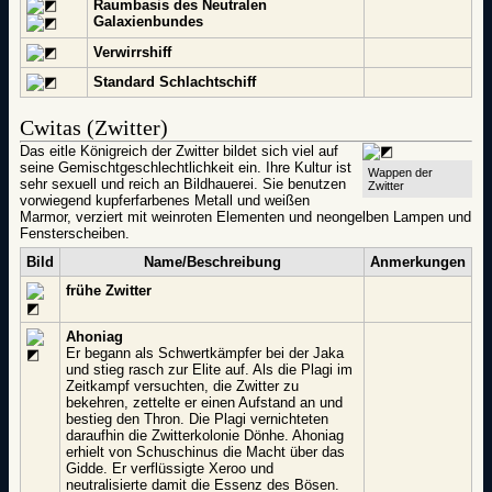
Raumbasis des Neutralen
Galaxienbundes
Verwirrshiff
Standard Schlachtschiff
Cwitas (Zwitter)
Das eitle Königreich der Zwitter bildet sich viel auf
seine Gemischtgeschlechtlichkeit ein. Ihre Kultur ist
Wappen der
sehr sexuell und reich an Bildhauerei. Sie benutzen
Zwitter
vorwiegend kupferfarbenes Metall und weißen
Marmor, verziert mit weinroten Elementen und neongelben Lampen und
Fensterscheiben.
Bild
Name/Beschreibung
Anmerkungen
frühe Zwitter
Ahoniag
Er begann als Schwertkämpfer bei der Jaka
und stieg rasch zur Elite auf. Als die Plagi im
Zeitkampf versuchten, die Zwitter zu
bekehren, zettelte er einen Aufstand an und
bestieg den Thron. Die Plagi vernichteten
daraufhin die Zwitterkolonie Dönhe. Ahoniag
erhielt von Schuschinus die Macht über das
Gidde. Er verflüssigte Xeroo und
neutralisierte damit die Essenz des Bösen.