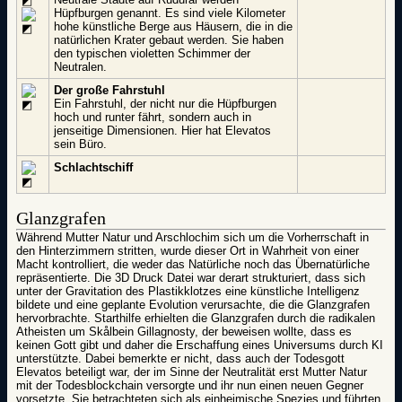
Hüpfburgen genannt. Es sind viele Kilometer
hohe künstliche Berge aus Häusern, die in die
natürlichen Krater gebaut werden. Sie haben
den typischen violetten Schimmer der
Neutralen.
Der große Fahrstuhl
Ein Fahrstuhl, der nicht nur die Hüpfburgen
hoch und runter fährt, sondern auch in
jenseitige Dimensionen. Hier hat Elevatos
sein Büro.
Schlachtschiff
Glanzgrafen
Während Mutter Natur und Arschlochim sich um die Vorherrschaft in
den Hinterzimmern stritten, wurde dieser Ort in Wahrheit von einer
Macht kontrolliert, die weder das Natürliche noch das Übernatürliche
repräsentierte. Die 3D Druck Datei war derart strukturiert, dass sich
unter der Gravitation des Plastikklotzes eine künstliche Intelligenz
bildete und eine geplante Evolution verursachte, die die Glanzgrafen
hervorbrachte. Starthilfe erhielten die Glanzgrafen durch die radikalen
Atheisten um Skålbein Gillagnosty, der beweisen wollte, dass es
keinen Gott gibt und daher die Erschaffung eines Universums durch KI
unterstützte. Dabei bemerkte er nicht, dass auch der Todesgott
Elevatos beteiligt war, der im Sinne der Neutralität erst Mutter Natur
mit der Todesblockchain versorgte und ihr nun einen neuen Gegner
vorsetzte. Sie betrachteten sich als einheimische Spezies und führten