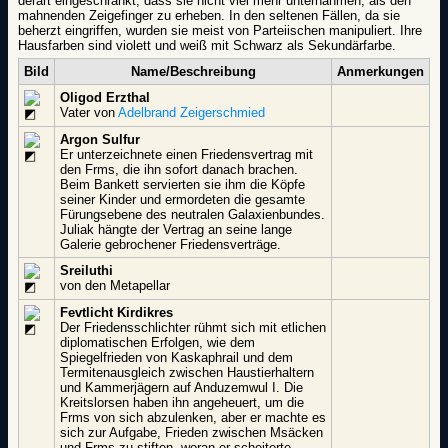
derart eingeschränkt, dass sie nicht viel mehr unternahmen, als den
mahnenden Zeigefinger zu erheben. In den seltenen Fällen, da sie
beherzt eingriffen, wurden sie meist von Parteiischen manipuliert. Ihre
Hausfarben sind violett und weiß mit Schwarz als Sekundärfarbe.
Bild
Name/Beschreibung
Anmerkungen
Oligod Erzthal
Vater von
Adelbrand Zeigerschmied
Argon Sulfur
Er unterzeichnete einen Friedensvertrag mit
den Frms, die ihn sofort danach brachen.
Beim Bankett servierten sie ihm die Köpfe
seiner Kinder und ermordeten die gesamte
Fürungsebene des neutralen Galaxienbundes.
Juliak hängte der Vertrag an seine lange
Galerie gebrochener Friedensverträge.
Sreiluthi
von den Metapellar
Fevtlicht Kirdikres
Der Friedensschlichter rühmt sich mit etlichen
diplomatischen Erfolgen, wie dem
Spiegelfrieden von Kaskaphrail und dem
Termitenausgleich zwischen Haustierhaltern
und Kammerjägern auf Anduzemwul I. Die
Kreitslorsen haben ihn angeheuert, um die
Frms von sich abzulenken, aber er machte es
sich zur Aufgabe, Frieden zwischen Msäcken
und Frms zu stiften, woran er scheiterte.